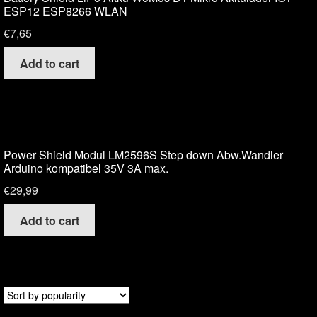
ESP12 ESP8266 WLAN
€
7,65
Add to cart
Power Shield Modul LM2596S Step down Abw.Wandler
Arduino kompatibel 35V 3A max.
€
29,99
Add to cart