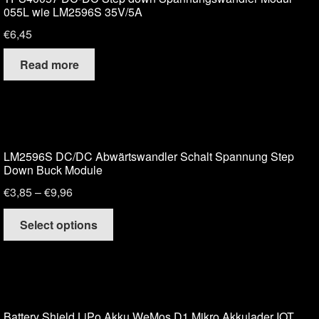
055L wie LM2596S 35V/5A
€
6,45
Read more
LM2596S DC/DC Abwärtswandler Schalt Spannung Step
Down Buck Module
€
3,85
–
€
9,96
Select options
Battery Shield LiPo Akku WeMos D1 Mikro Akkulader IOT