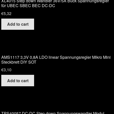
XL4015 Step down Wandler 36V/5A Buck Spannungsregler
für UBEC SBEC BEC DC-DC
€
5,32
Add to cart
AMS1117 3,3V 0,8A LDO linear Spannungsregler Mikro Mini
Steckbrett DIY SOT
€
3,10
Add to cart
TPS40057 DC-DC Step down Spannungswandler Modul