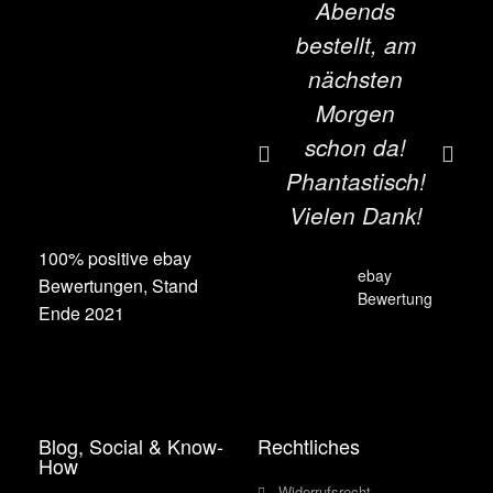
Abends
bestellt, am
B
nächsten
a
Morgen
schon da!
s
Phantastisch!
Vielen Dank!
100% positive ebay
ebay
Bewertungen, Stand
Bewertung
Ende 2021
Blog, Social & Know-
Rechtliches
How
Widerrufsrecht