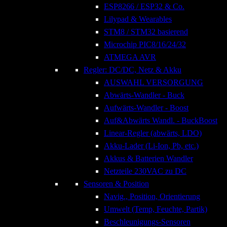
ESP8266 / ESP32 & Co.
Lilypad & Wearables
STM8 / STM32 basierend
Microchip PIC8/16/24/32
ATMEGA AVR
Regler: DC/DC, Netz & Akku
AUSWAHL VERSORGUNG
Abwärts-Wandler - Buck
Aufwärts-Wandler - Boost
Auf&Abwärts Wandl. - BuckBoost
Linear-Regler (abwärts, LDO)
Akku-Lader (Li-Ion, Pb, etc.)
Akkus & Batterien Wandler
Netzteile 230VAC zu DC
Sensoren & Position
Navig., Position, Orientierung
Umwelt (Temp, Feuchte, Partik)
Beschleunigungs-Sensoren